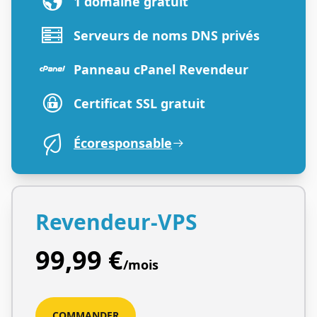
1 domaine gratuit
Serveurs de noms DNS privés
Panneau cPanel Revendeur
Certificat SSL gratuit
Écoresponsable
Revendeur-VPS
99,99 €
/mois
COMMANDER