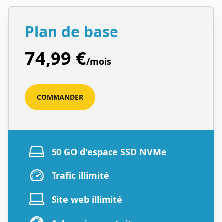
Plan de base
74,99 €
/mois
COMMANDER
50 GO d'espace SSD NVMe
Trafic illimité
Site web illimité