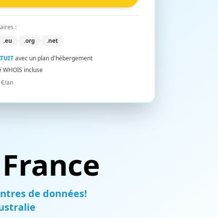
Hébergement Revendeur
aires :
Hébergez le site Web de vos clients sans avoir
.eu
à gérer tous les aspects techniques
.org
.net
TUIT
avec un plan d'hébergement
té WHOIS incluse
 €/an
France
entres de données!
ustralie