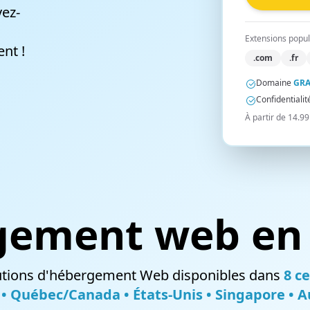
Hébergement de courriels
vez-
La solution parfaite pour des comptes de
Extensions popul
nt !
courriels personnalisés
.com
.fr
Domaine
GRA
Confidentiali
À partir de 14.99
Certificats SSL
La sécurité et la crédibilité dont vous avez
besoin pour obtenir la confiance de vos
gement web en 
visiteurs
lutions d'hébergement Web disponibles dans
8 c
• Québec/Canada • États-Unis • Singapore • A