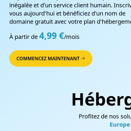
Site piraté ?
inégalée et d'un service client humain. Inscri
vous aujourd'hui et bénéficiez d'un nom de
Nous nettoyons votre site et le sécurisons
domaine gratuit avec votre plan d'hébergeme
4,99 €
À partir de
/mois
COMMENCEZ MAINTENANT
Noms de domaine
Vérifiez la disponibilité d'un nom de domaine
et profitez du meilleur service d'hébergement
Héber
web québécois.
Profitez de nos so
Europe 