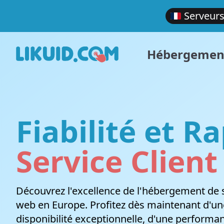
Serveurs
Hébergemen
Fiabilité et Ra
Hébergement de sites Web
VPS Cloud
LIKUID.COM
Ouvrir une demande
Devenir affilié
Légal
Service Client
Service d'hébergement partagé ultra-rapide et
Gagnez plus de contrôle sur votre
Pourquoi choisir Likuid?
Ouvrez une demande auprès de notre équipe
Gagnez de l'argent en promouvant nos
Conditions
stable
environnement d'hébergement. VPS Windows
de support
produits
services
et Linux
Découvrez l'excellence de l'hébergement de 
web en Europe. Profitez dès maintenant d'un
disponibilité exceptionnelle, d'une performa