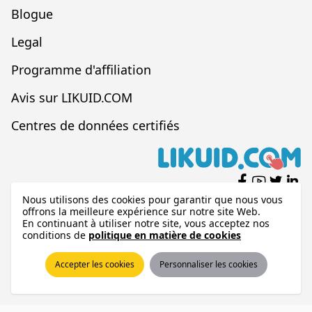
Blogue
Legal
Programme d'affiliation
Avis sur LIKUID.COM
Centres de données certifiés
Nous utilisons des cookies pour garantir que nous vous
offrons la meilleure expérience sur notre site Web.
En continuant à utiliser notre site, vous acceptez nos
LIKUID.COM®, depuis 2001
conditions de
politique en matière de cookies
©2026 LIKUID.COM®. Tous droits réservés
Accepter les cookies
Personnaliser les cookies
Méthodes de paiement