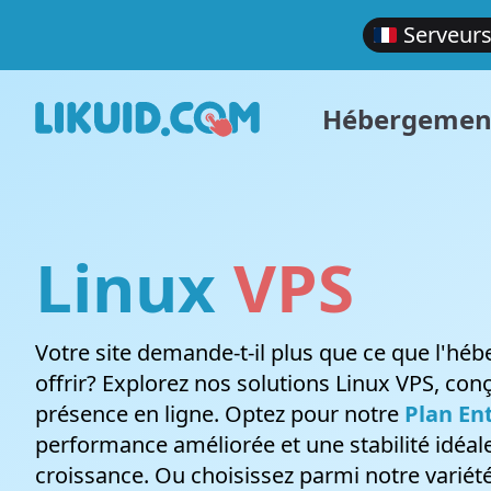
Serveurs
Hébergemen
Linux
VPS
Hébergement de sites Web
VPS Cloud
LIKUID.COM
Ouvrir une demande
Devenir affilié
Légal
Service d'hébergement partagé ultra-rapide et
Gagnez plus de contrôle sur votre
Pourquoi choisir Likuid?
Ouvrez une demande auprès de notre équipe
Gagnez de l'argent en promouvant nos
Conditions
Votre site demande-t-il plus que ce que l'h
stable
environnement d'hébergement. VPS Windows
de support
produits
services
offrir? Explorez nos solutions Linux VPS, con
et Linux
présence en ligne. Optez pour notre
Plan En
performance améliorée et une stabilité idéal
croissance. Ou choisissez parmi notre variét