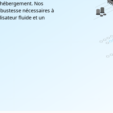
d'hébergement. Nos
Hébergement de courriels
 robustesse nécessaires à
La solution parfaite pour des comptes de
isateur fluide et un
courriels personnalisés
Certificats SSL
La sécurité et la crédibilité dont vous avez
besoin pour obtenir la confiance de vos
visiteurs