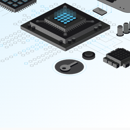
Hébergement Revendeur
Hébergez le site Web de vos clients sans avoir
à gérer tous les aspects techniques