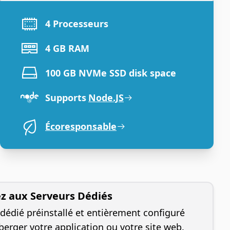
4 Processeurs
4 GB RAM
100 GB NVMe SSD disk space
Supports
Node.JS
Écoresponsable
z aux Serveurs Dédiés
dédié préinstallé et entièrement configuré
erger votre application ou votre site web.