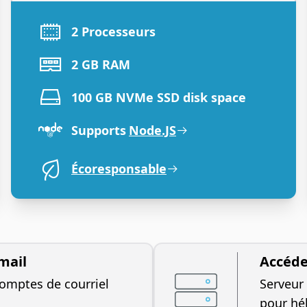
2 Processeurs
2 GB RAM
100 GB NVMe SSD disk space
Supports
Node.JS
Écoresponsable
mail
Accéde
comptes de courriel
Serveur 
pour héb