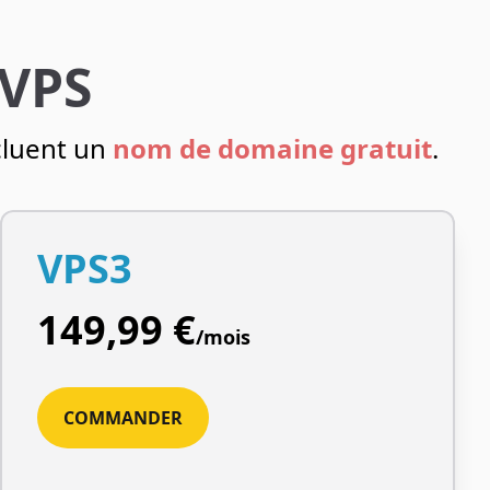
 VPS
ncluent un
nom de domaine gratuit
.
VPS3
149,99 €
/mois
COMMANDER