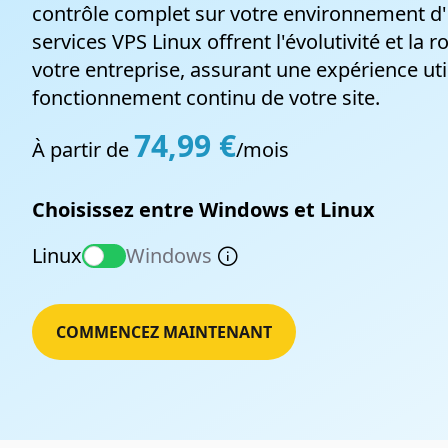
contrôle complet sur votre environnement 
Site piraté ?
services VPS Linux offrent l'évolutivité et la
Nous nettoyons votre site et le sécurisons
votre entreprise, assurant une expérience util
fonctionnement continu de votre site.
74,99 €
À partir de
/mois
Choisissez entre Windows et Linux
Noms de domaine
Linux
Windows
Vérifiez la disponibilité d'un nom de domaine
et profitez du meilleur service d'hébergement
web québécois.
COMMENCEZ MAINTENANT