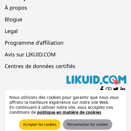
À propos
Blogue
Legal
Programme d'affiliation
Avis sur LIKUID.COM
Centres de données certifiés
Nous utilisons des cookies pour garantir que nous vous
offrons la meilleure expérience sur notre site Web.
En continuant à utiliser notre site, vous acceptez nos
LIKUID.COM®, depuis 2001
conditions de
politique en matière de cookies
©2026 LIKUID.COM®. Tous droits réservés
Accepter les cookies
Personnaliser les cookies
Méthodes de paiement