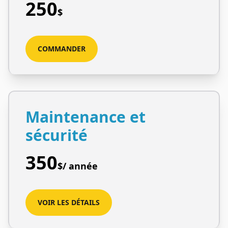
250
$
COMMANDER
Maintenance et
sécurité
350
$
/ année
VOIR LES DÉTAILS